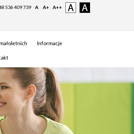
 48 536 409 739
A
A+
A++
małoletnich
Informacje
takt