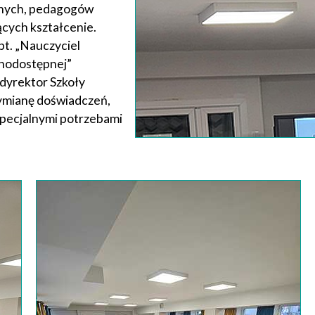
lnych, pedagogów
ących kształcenie.
t. „Nauczyciel
lnodostępnej”
dyrektor Szkoły
wymianę doświadczeń,
specjalnymi potrzebami