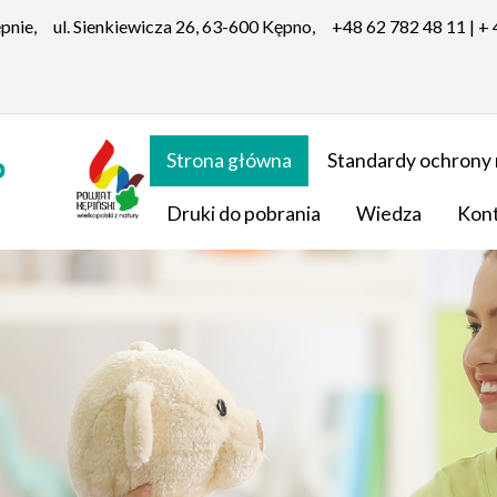
ępnie,
ul. Sienkiewicza 26, 63-600 Kępno,
+48 62 782 48 11 | +
Strona główna
Standardy ochrony 
Druki do pobrania
Wiedza
Kon