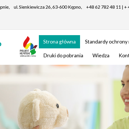
ępnie,
ul. Sienkiewicza 26, 63-600 Kępno,
+48 62 782 48 11 | +
Strona główna
Standardy ochrony 
Druki do pobrania
Wiedza
Kon