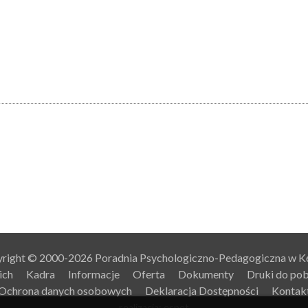
right © 2000-2026 Poradnia Psychologiczno-Pedagogiczna w K
ich
Kadra
Informacje
Oferta
Dokumenty
Druki do pob
Ochrona danych osobowych
Deklaracja Dostępności
Kontak
realizacja: esnet