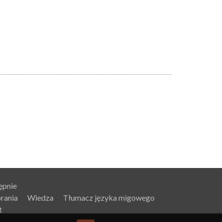
ępnie
rania
Wiedza
Tłumacz języka migowego
t