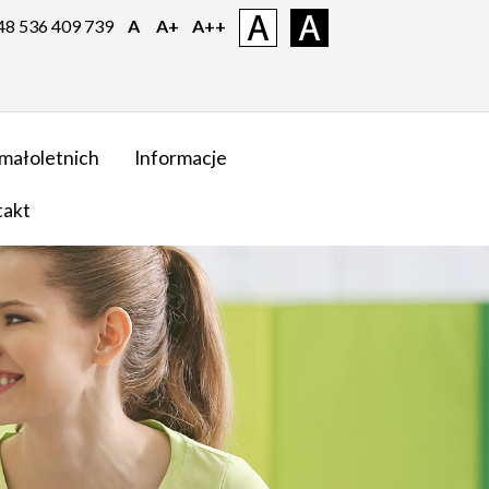
 48 536 409 739
A
A+
A++
małoletnich
Informacje
takt